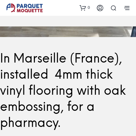
0
In Marseille (France),
installed 4mm thick
vinyl flooring with oak
embossing, for a
pharmacy.