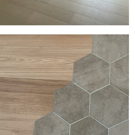
11 February 2022
Anche questo lavoro finito,
decisamente molto impegnativo però
il risultato!