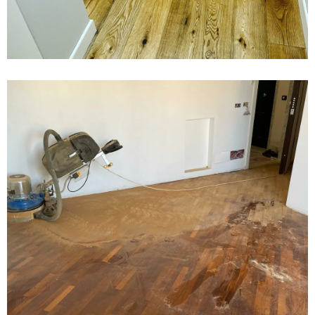
11 February 2022
Come dare nuova vita al vostro
parquet – Legno Iroko – uno dei
parquet più belli