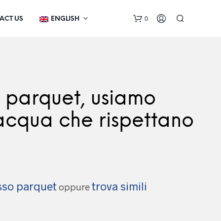
0
ACT US
ENGLISH
 parquet, usiamo
’acqua che rispettano
N
O
P
R
O
sso parquet
trova simili
D
oppure
U
C
T
S