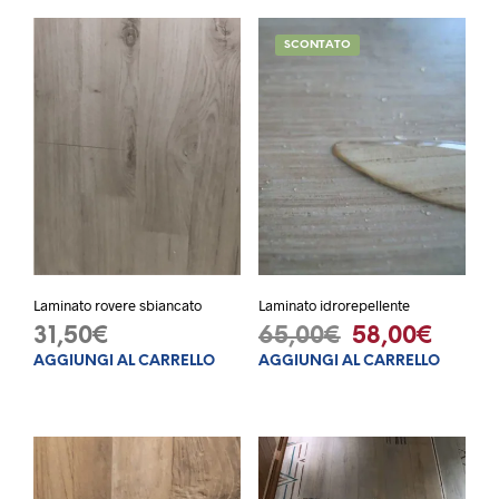
SCONTATO
Laminato rovere sbiancato
Laminato idrorepellente
Il
Il
31,50
€
65,00
€
58,00
€
AGGIUNGI AL CARRELLO
AGGIUNGI AL CARRELLO
prezzo
prezz
originale
attua
era:
è:
65,00€.
58,00